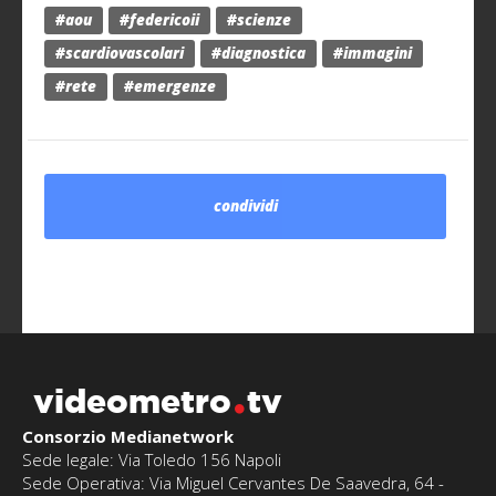
#aou
#federicoii
#scienze
#scardiovascolari
#diagnostica
#immagini
#rete
#emergenze
condividi
videometro
tv
Consorzio Medianetwork
Sede legale: Via Toledo 156 Napoli
Sede Operativa: Via Miguel Cervantes De Saavedra, 64 -