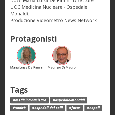
Dott. Maria Luisa De Rimini: Direttore
UOC Medicina Nucleare - Ospedale
Monaldi.
Produzione Videometrò News Network
Protagonisti
Maria Luisa De Rimini
Maurizio Di Mauro
Tags
#medicina-nucleare
#ospedale-monaldi
#sanità
#ospedali-dei-colli
#focus
#napoli