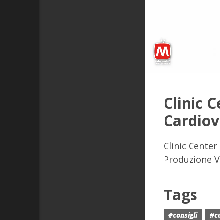
Clinic C
Cardiov
Clinic Center 
Produzione 
Tags
#consigli
#c