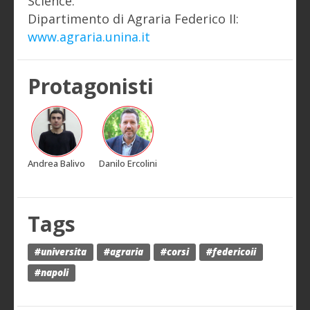
Science.
Dipartimento di Agraria Federico II:
www.agraria.unina.it
Protagonisti
Andrea Balivo
Danilo Ercolini
Tags
#universita
#agraria
#corsi
#federicoii
#napoli