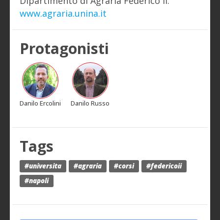
Dipartimento di Agraria Federico II:
www.agraria.unina.it
Protagonisti
Danilo Ercolini
Danilo Russo
Tags
#universita
#agraria
#corsi
#federicoii
#napoli