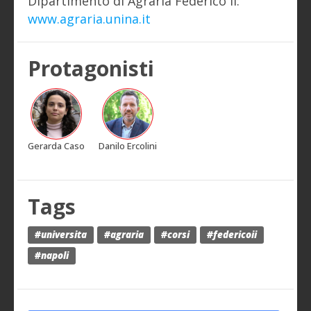
Dipartimento di Agraria Federico II:
www.agraria.unina.it
Protagonisti
Gerarda Caso
Danilo Ercolini
Tags
#universita
#agraria
#corsi
#federicoii
#napoli