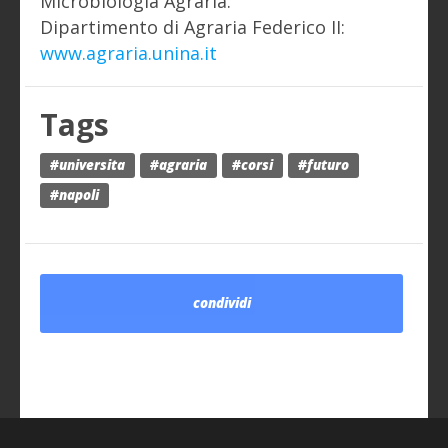
Microbiologia Agraria.
Dipartimento di Agraria Federico II:
www.agraria.unina.it
Tags
#universita
#agraria
#corsi
#futuro
#napoli
condividi