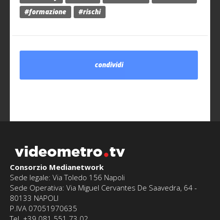
#formazione
#rischi
condividi
videometro
tv
Consorzio Medianetwork
Sede legale: Via Toledo 156 Napoli
Sede Operativa: Via Miguel Cervantes De Saavedra, 64 -
80133 NAPOLI
P.IVA 07051970635
Tel. +39 081 551.73.02