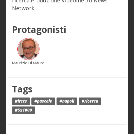
ricerca.Produzione Videometrò News
Network.
Protagonisti
Maurizio Di Mauro
Tags
#irccs
#pascale
#napoli
#ricerca
#5x1000