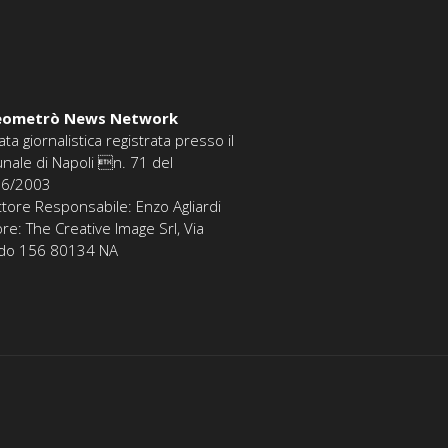
eometrò News Network
ata giornalistica registrata presso il
unale di Napoli n. 71 del
06/2003
ttore Responsabile: Enzo Agliardi
ore: The Creative Image Srl, Via
edo 156 80134 NA