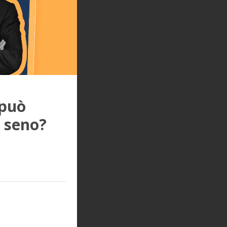
 può
l seno?