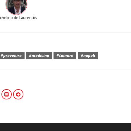
chelino de Laurentiis
#prevenire
#medicina
#tumore
#napoli