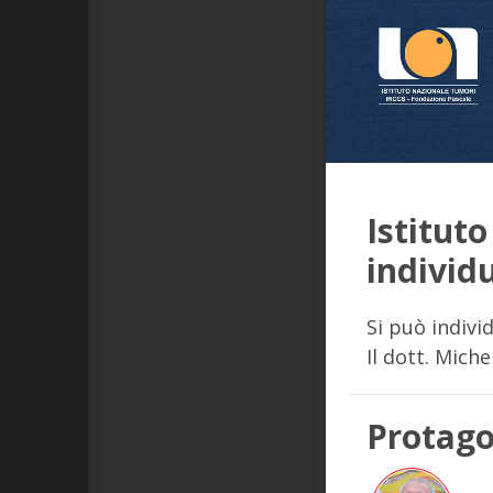
Istitut
individ
Si può indiv
Il dott. Mich
Protago