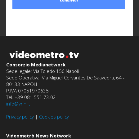
condividi
videometro
tv
Consorzio Medianetwork
Sede legale: Via Toledo 156 Napoli
Sede Operativa: Via Miguel Cervantes De Saavedra, 64 -
80133 NAPOLI
P.IVA 07051970635
Tel. +39 081 551.73.02
info@vnn.it
Privacy policy
|
Cookies policy
Videometrò News Network