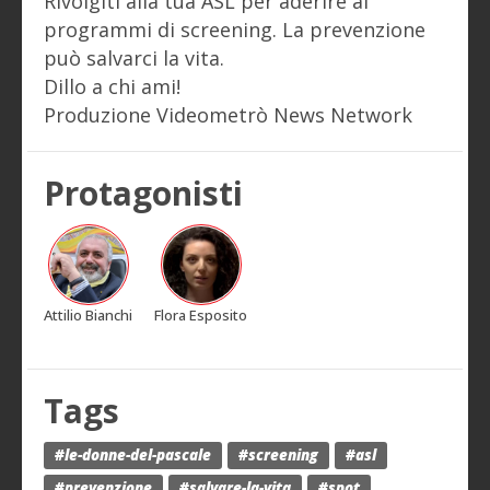
Rivolgiti alla tua ASL per aderire ai
programmi di screening. La prevenzione
può salvarci la vita.
Dillo a chi ami!
Produzione Videometrò News Network
Protagonisti
Attilio Bianchi
Flora Esposito
Tags
#le-donne-del-pascale
#screening
#asl
#prevenzione
#salvare-la-vita
#spot