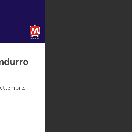
andurro
settembre.