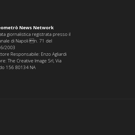
eometrò News Network
ata giornalistica registrata presso il
unale di Napoli n. 71 del
06/2003
ttore Responsabile: Enzo Agliardi
ore: The Creative Image Srl, Via
edo 156 80134 NA