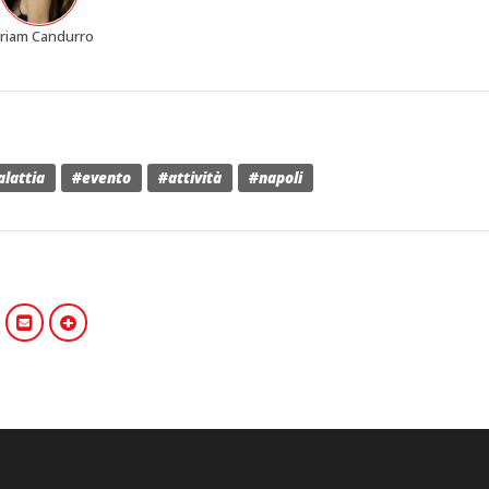
riam Candurro
lattia
#evento
#attività
#napoli