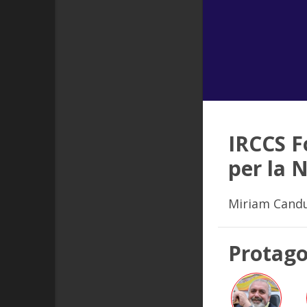
IRCCS F
per la N
Miriam Candur
Protago