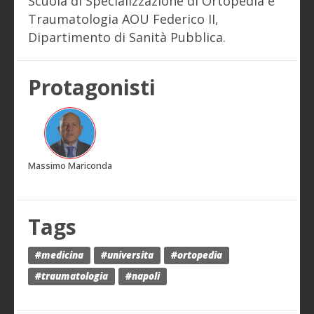
Scuola di Specializzazione di Ortopedia e
Traumatologia AOU Federico II,
Dipartimento di Sanità Pubblica.
Protagonisti
Massimo Mariconda
Tags
#medicina
#universita
#ortopedia
#traumatologia
#napoli