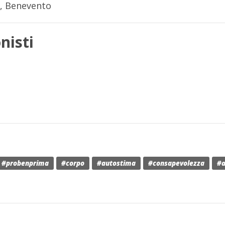
i, Benevento
nisti
#probenprima
#corpo
#autostima
#consapevolezza
#a