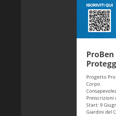
ProBen 
Protegg
Progetto ProB
Corpo.
Consapevolez
Preiscrizioni
Start: 9 Giug
Giardini de