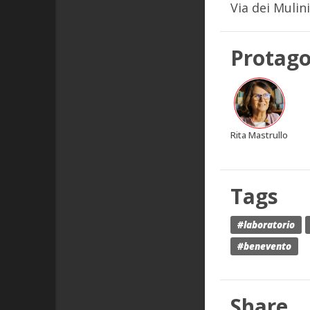
Via dei Mulin
Protago
Rita Mastrullo
Tags
#laboratorio
#benevento
Share