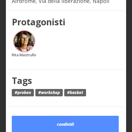
Airdrome, Via della liberazione, Napoli
Protagonisti
Rita Mastrullo
Tags
#proben
#workshop
#basket
condividi