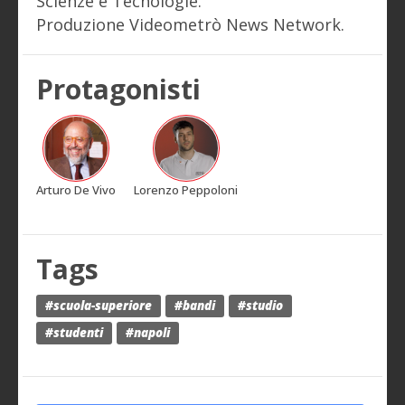
Scienze e Tecnologie.
Produzione Videometrò News Network.
Protagonisti
Arturo De Vivo
Lorenzo Peppoloni
Tags
#scuola-superiore
#bandi
#studio
#studenti
#napoli