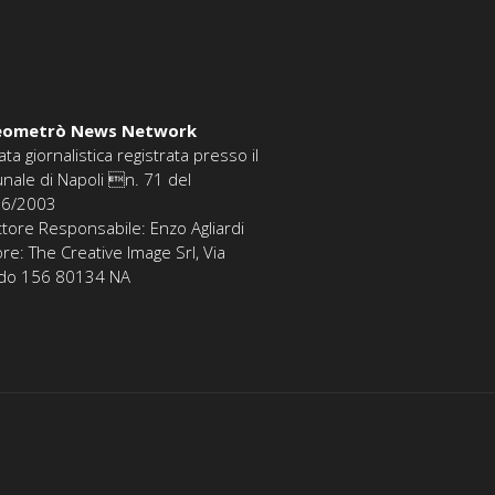
eometrò News Network
ata giornalistica registrata presso il
unale di Napoli n. 71 del
06/2003
ttore Responsabile: Enzo Agliardi
ore: The Creative Image Srl, Via
edo 156 80134 NA