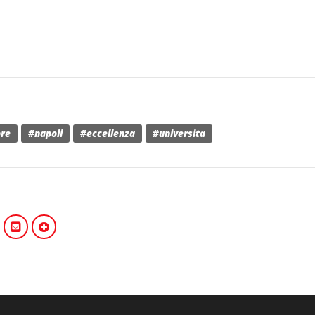
ore
#napoli
#eccellenza
#universita