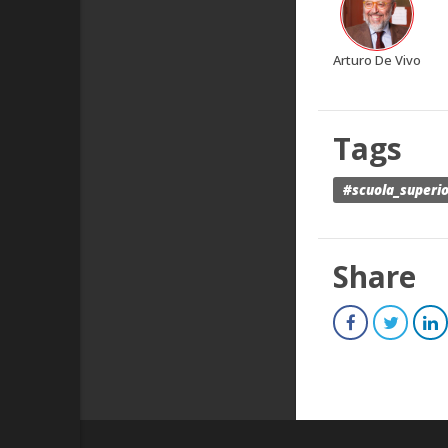
Arturo De Vivo
Tags
#scuola_superi
Share