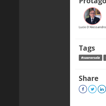
Protago
Lucio D'Alessandr
Tags
#suororsola
Share