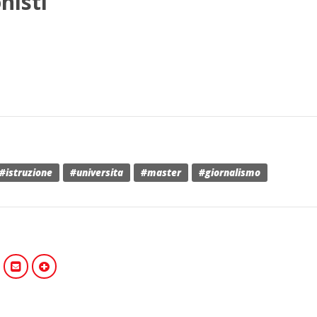
nisti
o
#istruzione
#universita
#master
#giornalismo