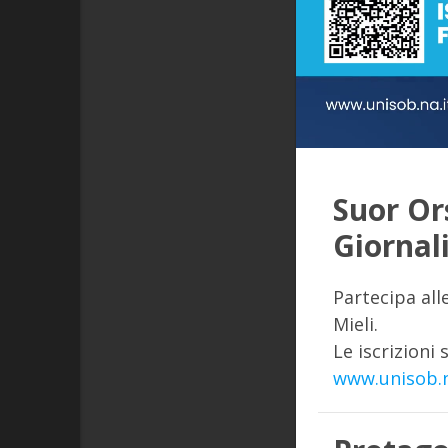
Suor Ors
Giornal
Partecipa all
Mieli.
Le iscrizioni 
www.unisob.n