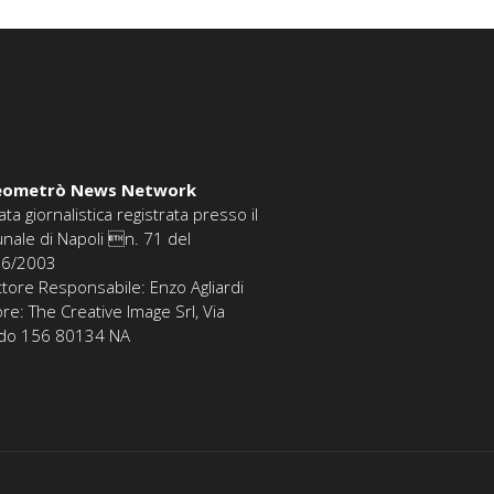
eometrò News Network
ata giornalistica registrata presso il
unale di Napoli n. 71 del
06/2003
ttore Responsabile: Enzo Agliardi
ore: The Creative Image Srl, Via
edo 156 80134 NA