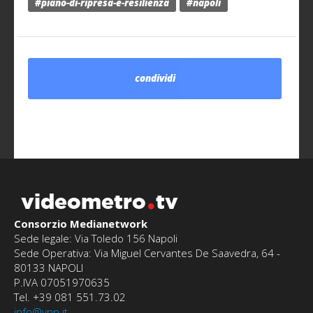
#piano-di-ripresa-e-resilienza
#napoli
condividi
videometro
tv
Consorzio Medianetwork
Sede legale: Via Toledo 156 Napoli
Sede Operativa: Via Miguel Cervantes De Saavedra, 64 -
80133 NAPOLI
P.IVA 07051970635
Tel. +39 081 551.73.02
info@vnn.it