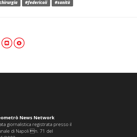
chirurgia
#federicoii
#sanità
eometrò News Network
ata giornalistica registrata presso il
unale di Napoli n. 71 del