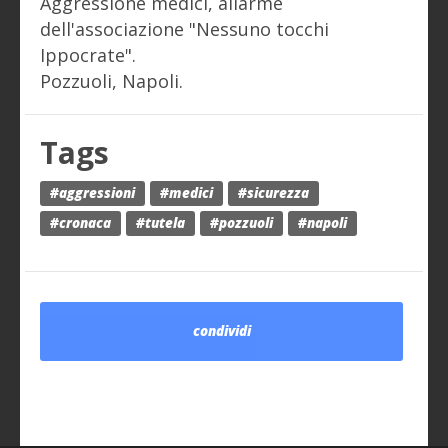
Aggressione medici, allarme
dell'associazione "Nessuno tocchi
Ippocrate".
Pozzuoli, Napoli.
Tags
#aggressioni
#medici
#sicurezza
#cronaca
#tutela
#pozzuoli
#napoli
condividi