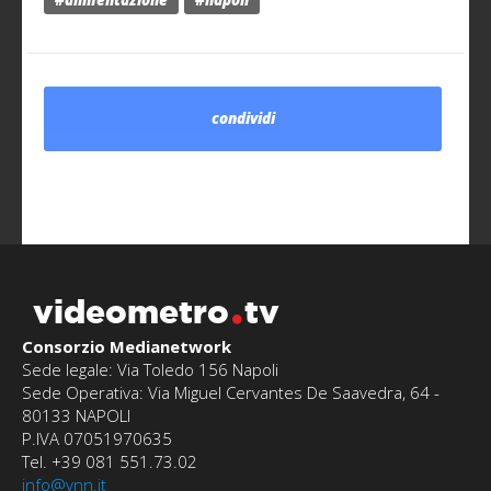
#alimentazione
#napoli
condividi
videometro
tv
Consorzio Medianetwork
Sede legale: Via Toledo 156 Napoli
Sede Operativa: Via Miguel Cervantes De Saavedra, 64 -
80133 NAPOLI
P.IVA 07051970635
Tel. +39 081 551.73.02
info@vnn.it