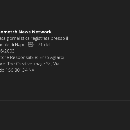
eometrò News Network
ata giornalistica registrata presso il
unale di Napoli n. 71 del
06/2003
ttore Responsabile: Enzo Agliardi
ore: The Creative Image Srl, Via
edo 156 80134 NA