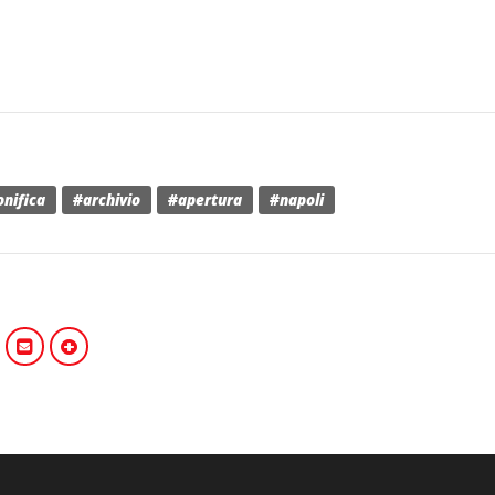
onifica
#archivio
#apertura
#napoli