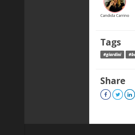
Candida Carrino
Tags
#giardini
#b
Share