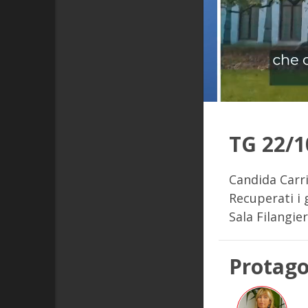
TG 22/1
Candida Carrin
Recuperati i g
Sala Filangier
Protago