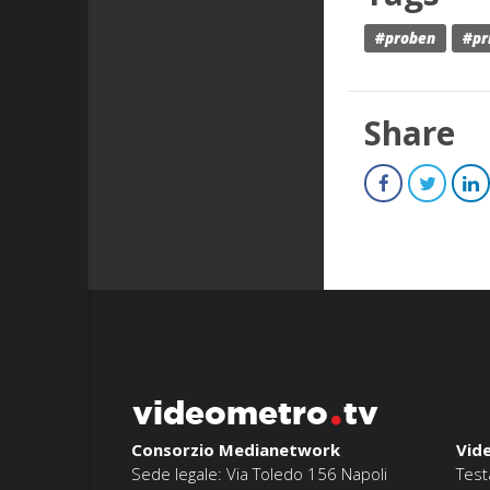
#proben
#pr
Share
videometro
tv
Consorzio Medianetwork
Vid
Sede legale: Via Toledo 156 Napoli
Test