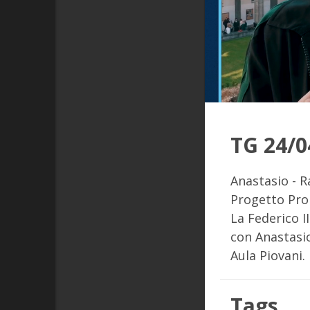
TG 24/0
Anastasio - 
Progetto Pro
La Federico I
con Anastasi
Aula Piovani.
Tags