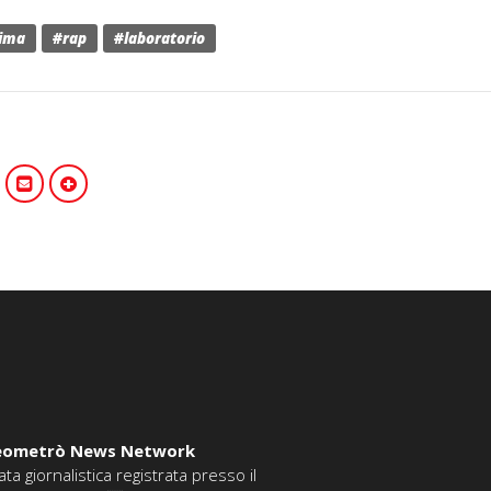
ima
#rap
#laboratorio
eometrò News Network
ata giornalistica registrata presso il