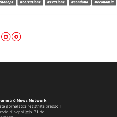
rthenope
#corruzione
#evasione
#condono
#economia
eometrò News Network
ata giornalistica registrata presso il
unale di Napoli n. 71 del