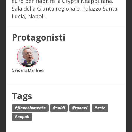
euro per riaprire la Crypta Neapolitana.
Sala della Giunta regionale. Palazzo Santa
Lucia, Napoli.
Protagonisti
Gaetano Manfredi
Tags
#finanziamento
#soldi
#tunnel
#arte
#napoli