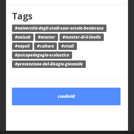
Tags
#università-degli-studi-suor-orsola-benincasa
#unisob
#master
#master-di-ii-livello
#napoli
#cultura
#studi
#psicopedagogia-scolastica
#prevenzione-del-disagio-giovanile
condividi