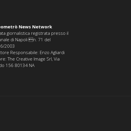
eometrò News Network
ata giornalistica registrata presso il
unale di Napoli n. 71 del
06/2003
ttore Responsabile: Enzo Agliardi
ore: The Creative Image Srl, Via
edo 156 80134 NA