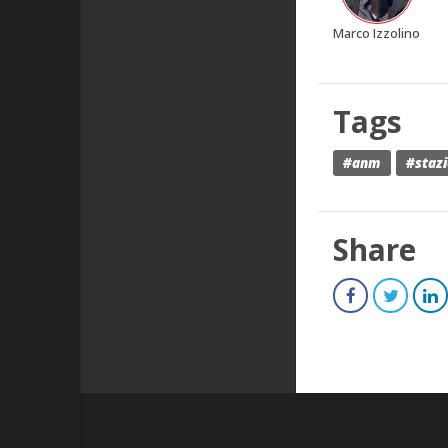
Marco Izzolino
Tags
#anm
#staz
Share