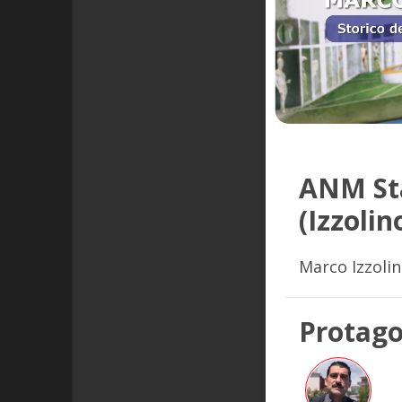
ANM Sta
(Izzolin
Marco Izzolino
Protago