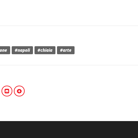
ione
#napoli
#chiaia
#arte