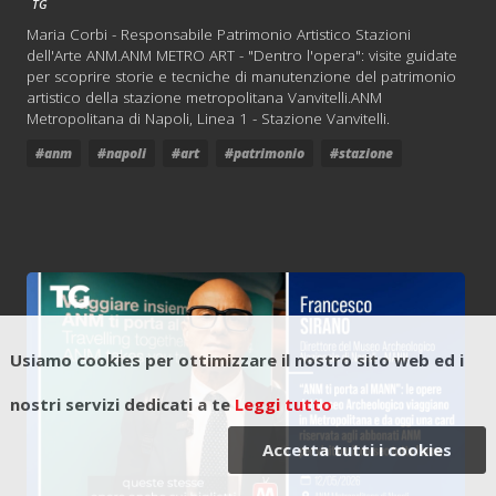
TG
Maria Corbi - Responsabile Patrimonio Artistico Stazioni
dell'Arte ANM.ANM METRO ART - "Dentro l'opera": visite guidate
per scoprire storie e tecniche di manutenzione del patrimonio
artistico della stazione metropolitana Vanvitelli.ANM
Metropolitana di Napoli, Linea 1 - Stazione Vanvitelli.
#anm
#napoli
#art
#patrimonio
#stazione
Usiamo cookies per ottimizzare il nostro sito web ed i
nostri servizi dedicati a te
Leggi tutto
Accetta tutti i cookies