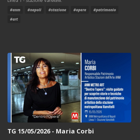
Linea 1 - Stazione Vanvitelli.
#anm
#napoli
#stazione
#opere
#patrimonio
#art
TG 15/05/2026 - Maria Corbi