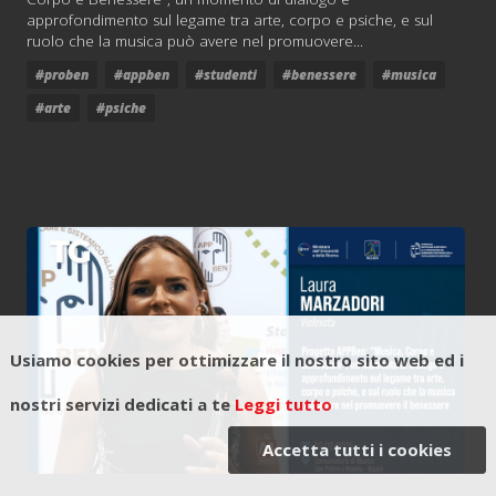
approfondimento sul legame tra arte, corpo e psiche, e sul
ruolo che la musica può avere nel promuovere...
#proben
#appben
#studenti
#benessere
#musica
#arte
#psiche
Usiamo cookies per ottimizzare il nostro sito web ed i
nostri servizi dedicati a te
Leggi tutto
Accetta tutti i cookies