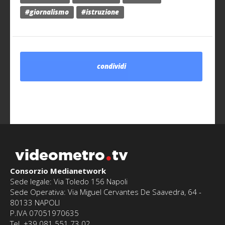
#giornalismo
#istruzione
condividi
videometro
tv
Consorzio Medianetwork
Sede legale: Via Toledo 156 Napoli
Sede Operativa: Via Miguel Cervantes De Saavedra, 64 -
80133 NAPOLI
P.IVA 07051970635
Tel. +39 081 551.73.02