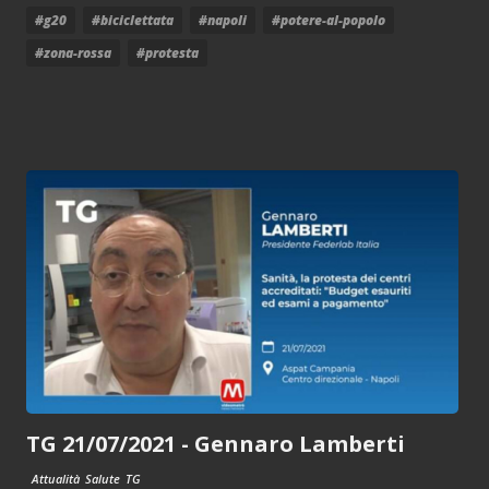
#g20
#biciclettata
#napoli
#potere-al-popolo
#zona-rossa
#protesta
TG 21/07/2021 - Gennaro Lamberti
Attualità
Salute
TG