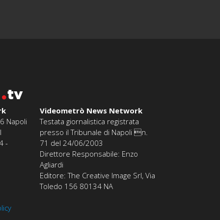
o
tv
rk
Videometrò News Network
6 Napoli
Testata giornalistica registrata
l
presso il Tribunale di Napoli n.
4 -
71 del 24/06/2003
Direttore Responsabile: Enzo
Agliardi
Editore: The Creative Image Srl, Via
Toledo 156 80134 NA
licy