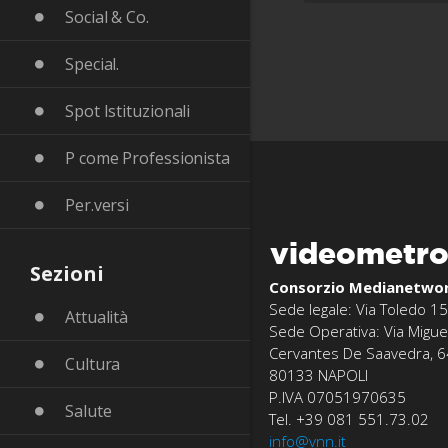
Social & Co.
Special.
Spot Istituzionali
P come Professionista
Per.versi
videometr
Sezioni
Consorzio Medianetwo
Sede legale: Via Toledo 15
Attualità
Sede Operativa: Via Migue
Cervantes De Saavedra, 6
Cultura
80133 NAPOLI
P.IVA 07051970635
Salute
Tel. +39 081 551.73.02
info@vnn.it