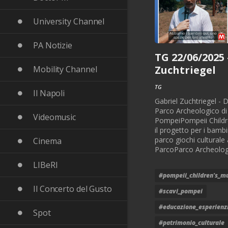
University Channel
PA Notizie
TG 22/06/2025 
Zuchtriegel
Mobility Channel
TG
Il Napoli
Gabriel Zuchtriegel - D
Parco Archeologico di
Videomusic
PompeiPompeii Child
il progetto per i bambin
parco giochi culturale a
Cinema
ParcoParco Archeologi
LIBeRI
#pompeii_children's_
Il Concerto del Gusto
#scavi_pompei
#educazione_esperienz
Spot
#patrimonio_culturale