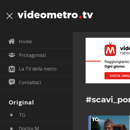
videometro
tv
Home
Protagonisti
La TV della metro
Contattaci
#scavi_p
Original
TG
Doctor M