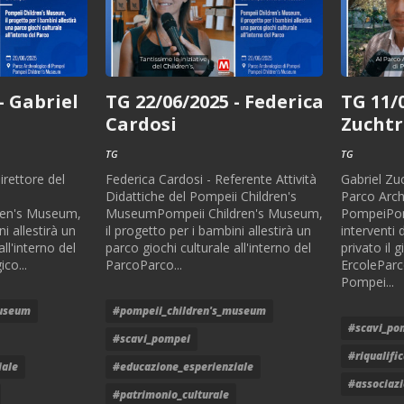
- Gabriel
TG 22/06/2025 - Federica
TG 11/
Cardosi
Zuchtr
TG
TG
irettore del
Federica Cardosi - Referente Attività
Gabriel Zuc
Didattiche del Pompeii Children's
Parco Arch
ren's Museum,
MuseumPompeii Children's Museum,
PompeiPom
i allestirà un
il progetto per i bambini allestirà un
interventi 
ll'interno del
parco giochi culturale all'interno del
privato il 
co...
ParcoParco...
ErcoleParc
Pompei...
museum
#pompeii_children's_museum
#scavi_po
#scavi_pompei
#riqualifi
iale
#educazione_esperienziale
#associaz
#patrimonio_culturale