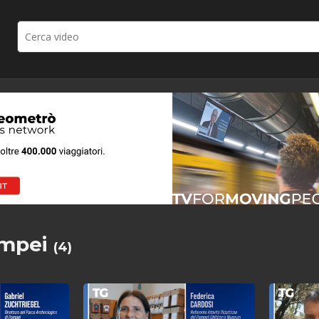
ompei
(4)