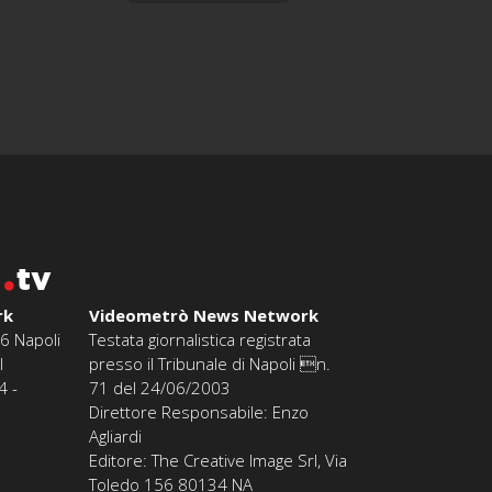
o
tv
rk
Videometrò News Network
6 Napoli
Testata giornalistica registrata
l
presso il Tribunale di Napoli n.
4 -
71 del 24/06/2003
Direttore Responsabile: Enzo
Agliardi
Editore: The Creative Image Srl, Via
Toledo 156 80134 NA