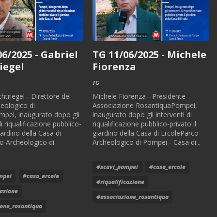
06/2025 - Gabriel
TG 11/06/2025 - Michele
iegel
Fiorenza
TG
htriegel - Direttore del
Michele Fiorenza - Presidente
eologico di
Associazione RosantiquaPompei,
pei, inaugurato dopo gli
inaugurato dopo gli interventi di
di riqualificazione pubblico-
riqualificazione pubblico-privato il
giardino della Casa di
giardino della Casa di ErcoleParco
o Archeologico di
Archeologico di Pompei - Casa di...
#scavi_pompei
#casa_ercole
mpei
#casa_ercole
#riqualificazione
cazione
#associazione_rosantiqua
ione_rosantiqua