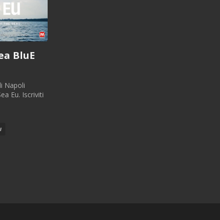
ea BluE
di Napoli
 Eu. Iscriviti
u