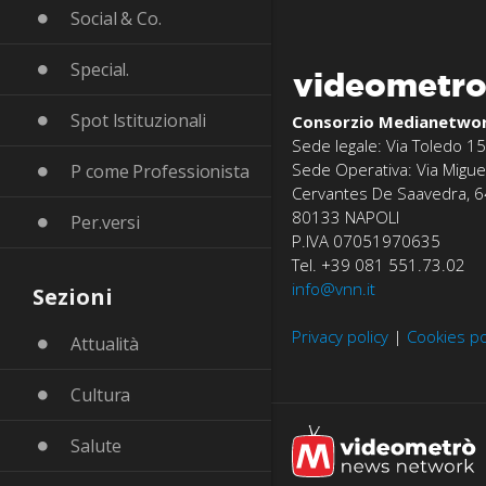
Social & Co.
Special.
videometr
Spot Istituzionali
Consorzio Medianetwo
Sede legale: Via Toledo 15
Sede Operativa: Via Migue
P come Professionista
Cervantes De Saavedra, 6
80133 NAPOLI
Per.versi
P.IVA 07051970635
Tel. +39 081 551.73.02
info@vnn.it
Sezioni
Privacy policy
|
Cookies po
Attualità
Cultura
Salute