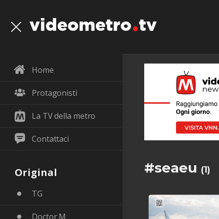
videometro
tv
Home
Protagonisti
La TV della metro
Contattaci
#seaeu
(1)
Original
TG
Doctor M