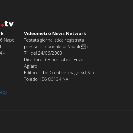
o
tv
rk
Videometrò News Network
6 Napoli
Testata giornalistica registrata
l
presso il Tribunale di Napoli n.
4 -
71 del 24/06/2003
Direttore Responsabile: Enzo
Agliardi
Editore: The Creative Image Srl, Via
Toledo 156 80134 NA
licy