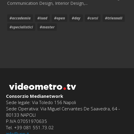
Communication Design, Interior Design,...
#accademia
#iuad
#open
#day
#corsi
#triennali
#specialistici
#master
videometro
tv
Consorzio Medianetwork
Sede legale: Via Toledo 156 Napoli
Sede Operativa: Via Miguel Cervantes De Saavedra, 64 -
80133 NAPOLI
P.IVA 07051970635
Tel. +39 081 551.73.02
info@vnn.it