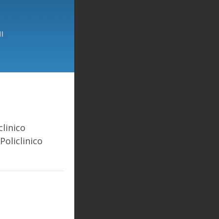
clinico
 Policlinico