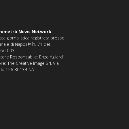
eometrò News Network
ata giornalistica registrata presso il
unale di Napoli n. 71 del
06/2003
ttore Responsabile: Enzo Agliardi
ore: The Creative Image Srl, Via
edo 156 80134 NA