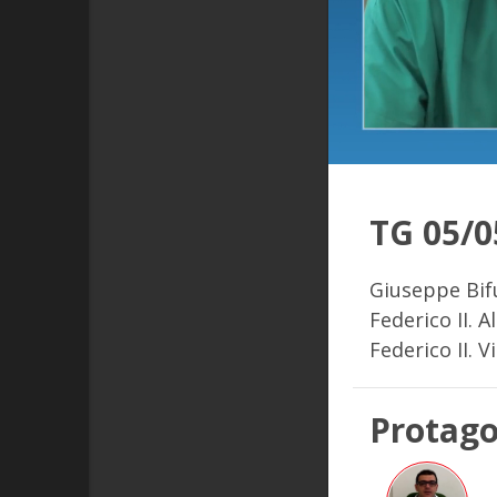
TG 05/0
Giuseppe Bifu
Federico II. A
Federico II. V
Protago