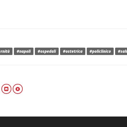
rnità
#napoli
#ospedali
#ostetrica
#policlinico
#sal