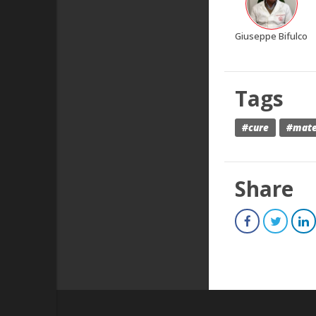
Giuseppe Bifulco
Tags
#cure
#mate
Share