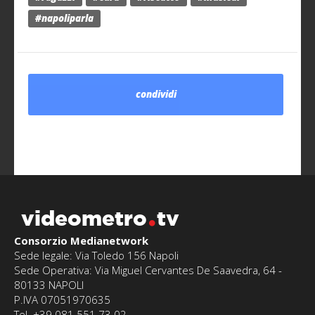
#napoliparla
condividi
videometro
tv
Consorzio Medianetwork
Sede legale: Via Toledo 156 Napoli
Sede Operativa: Via Miguel Cervantes De Saavedra, 64 -
80133 NAPOLI
P.IVA 07051970635
Tel. +39 081 551.73.02