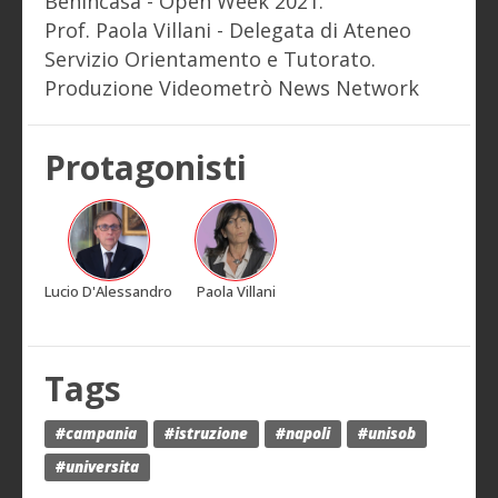
Benincasa - Open Week 2021.
Prof. Paola Villani - Delegata di Ateneo
Servizio Orientamento e Tutorato.
Produzione Videometrò News Network
Protagonisti
Lucio D'Alessandro
Paola Villani
Tags
#campania
#istruzione
#napoli
#unisob
#universita