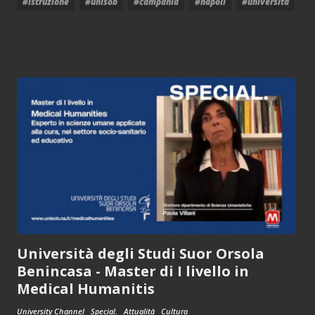
#istruzione
#unisob
#campania
#napoli
#universita
Università degli Studi Suor Orsola
Benincasa - Master di I livello in
Medical Humanitis
University Channel
Special.
Attualità
Cultura