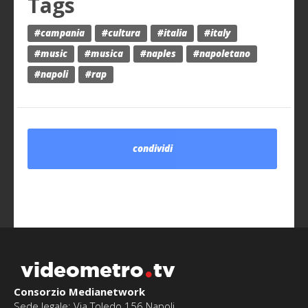
Tags
#campania
#cultura
#italia
#italy
#music
#musica
#naples
#napoletano
#napoli
#rap
condividi
videometro
tv
Consorzio Medianetwork
Sede legale: Via Toledo 156 Napoli