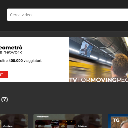
à
(7)