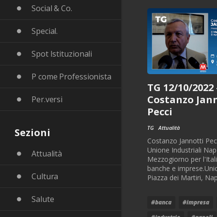
Social & Co.
Special.
Spot Istituzionali
P come Professionista
TG 12/10/2022 
Costanzo Jan
Per.versi
Pecci
TG
Attualità
Sezioni
Costanzo Jannotti Pec
Unione Industriali Napol
Attualità
Mezzogiorno per l'Italia
banche e imprese.Union
Cultura
Piazza dei Martiri, Nap
Salute
#banca
#impresa