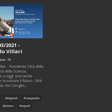
3/2021 -
o Villari
tura
TG
llari - Presidente Città della
ttà della Scienza,
io a oggi: una tavola
 ricostruire il futuro. Città
za. Via Coroglio,...
#bagnoli
#campania
#futuro
#napoli