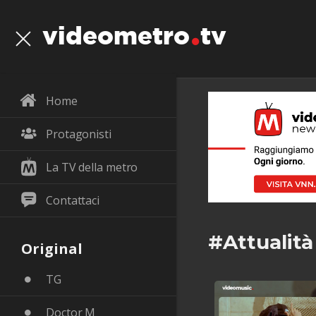
videometro
tv
Home
Protagonisti
La TV della metro
Contattaci
#Attualit
Original
TG
Doctor M