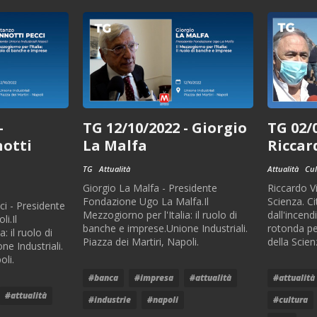
-
TG 12/10/2022 - Giorgio
TG 02/0
notti
La Malfa
Riccard
TG
Attualità
Attualità
Cul
Giorgio La Malfa - Presidente
Riccardo Vi
Fondazione Ugo La Malfa.Il
Scienza. Ci
ci - Presidente
Mezzogiorno per l'Italia: il ruolo di
dall'incend
i.Il
banche e imprese.Unione Industriali.
rotonda per
: il ruolo di
Piazza dei Martiri, Napoli.
della Scien
e Industriali.
oli.
#banca
#impresa
#attualità
#attualità
#attualità
#industrie
#napoli
#cultura