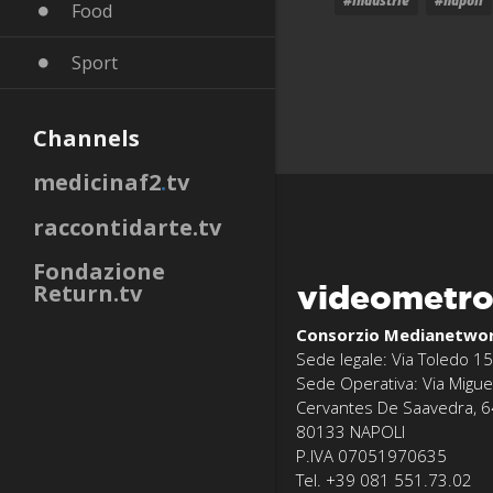
#industrie
#napoli
Food
Sport
Channels
medicinaf2
.
tv
raccontidarte
.
tv
Fondazione
videometr
Return
.
tv
Consorzio Medianetwo
Sede legale: Via Toledo 15
Sede Operativa: Via Migue
Cervantes De Saavedra, 6
80133 NAPOLI
P.IVA 07051970635
Tel. +39 081 551.73.02