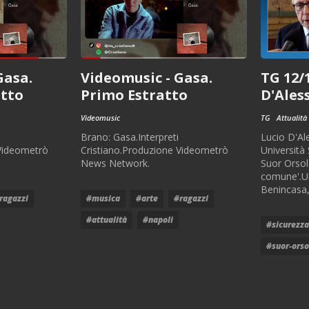
Gasa.
Videomusic - Gasa.
TG 12/1
atto
Primo Estratto
D'Ales
Videomusic
TG
Attualità
Brano: Gasa.Interpreti
Lucio D'Al
 Videometrò
Cristiano.Produzione Videometrò
Università
News Network.
Suor Orsol
comune'.Un
Benincasa,
ragazzi
#musica
#arte
#ragazzi
#attualità
#napoli
#sicurezza
#suor-orso