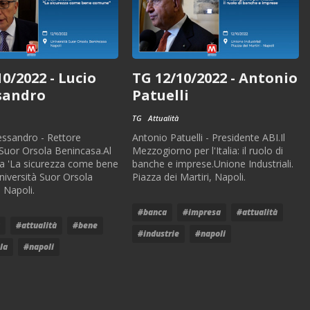
0/2022 - Lucio
TG 12/10/2022 - Antonio
sandro
Patuelli
TG
Attualità
essandro - Rettore
Antonio Patuelli - Presidente ABI.Il
 Suor Orsola Benincasa.Al
Mezzogiorno per l'Italia: il ruolo di
a 'La sicurezza come bene
banche e imprese.Unione Industriali.
iversità Suor Orsola
Piazza dei Martiri, Napoli.
 Napoli.
#banca
#impresa
#attualità
#attualità
#bene
#industrie
#napoli
la
#napoli