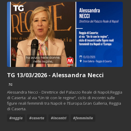
TG 13/03/2026 - Alessandra Necci
TG
Alessandra Necci - Direttrice del Palazzo Reale di Napoli.Reggia
di Caserta: al via "Un tè con le regine", ciclo di incontri sulle
figure reali femminili tra Napoli e l'Europa.Gran Galleria, Reggia
di Caserta.
#reggia
#caserta
#incontri
#femminile