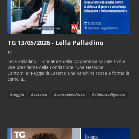
TG 13/05/2026 - Lella Palladino
TG
Lella Palladino - Fondatrice della cooperativa sociale EVA e
Vice presidente della Fondazione "Una Nessuna
Centomila".Reggia di Caserta: una panchina rossa a forma di
camelia...
#reggia
#caserta
#consapevolezza
#violenzadigenere