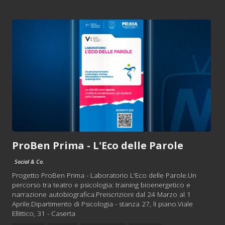
ProBen Prima - L'Eco delle Parole
Social & Co.
Progetto ProBen Prima - Laboratorio L'Eco delle Parole.Un
percorso tra teatro e psicologia: training bioenergetico e
narrazione autobiografica.Preiscrizioni dal 24 Marzo al 1
Aprile.Dipartimento di Psicologia - stanza 27, lI piano.Viale
Ellittico, 31 - Caserta