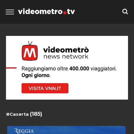
videometro
tv
(185)
#Caserta