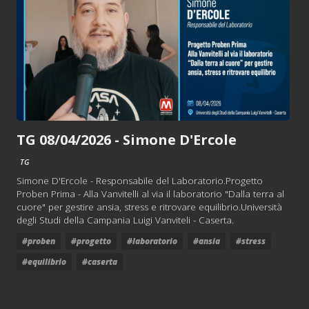
TG 08/04/2026 - Simone D'Ercole
TG
Simone D'Ercole - Responsabile del Laboratorio.Progetto
Proben Prima - Alla Vanvitelli al via il laboratorio "Dalla terra al
cuore" per gestire ansia, stress e ritrovare equilibrio.Università
degli Studi della Campania Luigi Vanviteli - Caserta.
#proben
#progetto
#laboratorio
#ansia
#stress
#equilibrio
#caserta