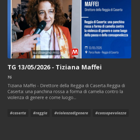
TG 13/05/2026 - Tiziana Maffei
TG
Tiziana Maffei - Direttore della Reggia di Caserta.Reggia di
Caserta: una panchina rossa a forma di camelia contro la
violenza di genere e come luogo...
#caserta
#reggia
#violenzadigenere
#consapevolezza