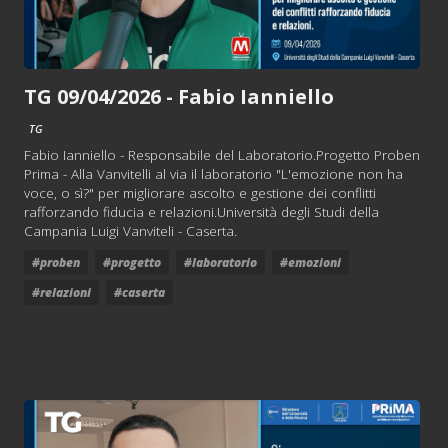
TG 09/04/2026 - Fabio Ianniello
TG
Fabio Ianniello - Responsabile del Laboratorio.Progetto Proben
Prima - Alla Vanvitelli al via il laboratorio "L'emozione non ha
voce, o sì?" per migliorare ascolto e gestione dei conflitti
rafforzando fiducia e relazioni.Università degli Studi della
Campania Luigi Vanviteli - Caserta.
#proben
#progetto
#laboratorio
#emozioni
#relazioni
#caserta