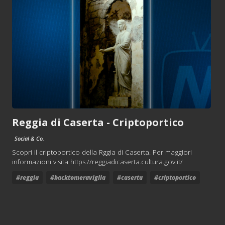
Reggia di Caserta - Criptoportico
Social & Co.
Scopri il criptoportico della Rggia di Caserta. Per maggiori
informazioni visita https://reggiadicaserta.cultura.gov.it/
#reggia
#backtomeraviglia
#caserta
#criptoportico