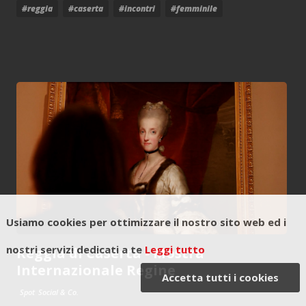
#reggia
#caserta
#incontri
#femminile
Usiamo cookies per ottimizzare il nostro sito web ed i
nostri servizi dedicati a te
Leggi tutto
Reggia di Caserta - Mostra
Internazionale Regine
Accetta tutti i cookies
Spot
Social & Co.