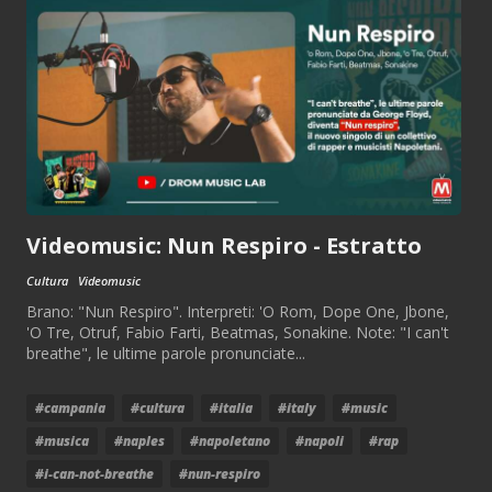
Videomusic: Nun Respiro - Estratto
Cultura
Videomusic
Brano: "Nun Respiro". Interpreti: 'O Rom, Dope One, Jbone,
'O Tre, Otruf, Fabio Farti, Beatmas, Sonakine. Note: "I can't
breathe", le ultime parole pronunciate...
#campania
#cultura
#italia
#italy
#music
#musica
#naples
#napoletano
#napoli
#rap
#i-can-not-breathe
#nun-respiro