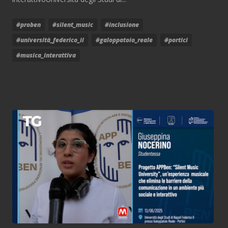
#proben
#silent_music
#inclusione
#università_federico_ii
#galoppatoio_reale
#portici
#musica_interattiva