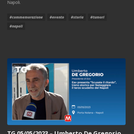
Napoli.
#commemorazione
#evento
#storia
#tumori
#napoli
TG 05/05/2023 – Umberto De Gregorio