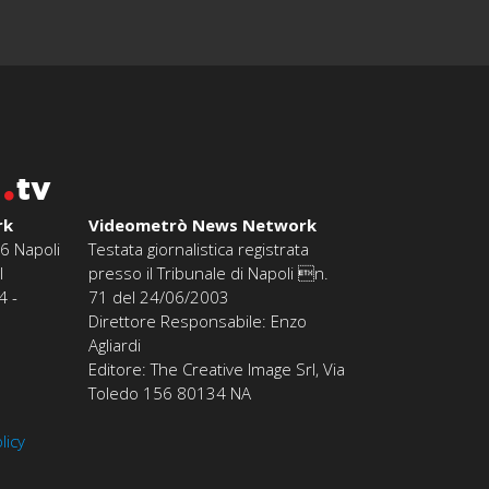
o
tv
rk
Videometrò News Network
6 Napoli
Testata giornalistica registrata
l
presso il Tribunale di Napoli n.
4 -
71 del 24/06/2003
Direttore Responsabile: Enzo
Agliardi
Editore: The Creative Image Srl, Via
Toledo 156 80134 NA
licy