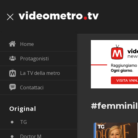
videometro
tv
Home
Protagonisti
La TV della metro
Contattaci
#femmini
Original
TG
Doctor M