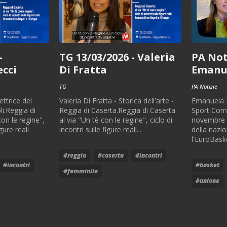
-
TG 13/03/2026 - Valeria
PA Noti
cci
Di Fratta
Emanu
TG
PA Notizie
ettrice del
Valeria Di Fratta - Storica dell'arte -
Emanuela F
i.Reggia di
Reggia di Caserta.Reggia di Caserta:
Sport Comu
con le regine",
al via "Un tè con le regine", ciclo di
novembre a
igure reali
incontri sulle figure reali...
della nazi
l'EuroBask
#reggia
#caserta
#incontri
#incontri
#basket
#femminile
#unione