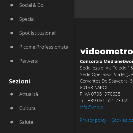
Social & Co.
Special.
Spot Istituzionali
P come Professionista
videometr
Per.versi
Consorzio Medianetwo
Sede legale: Via Toledo 15
Sede Operativa: Via Migue
Sezioni
Cervantes De Saavedra, 6
80133 NAPOLI
P.IVA 07051970635
Attualità
Tel. +39 081 551.73.02
info@vnn.it
Cultura
Privacy policy
|
Cookies po
Salute