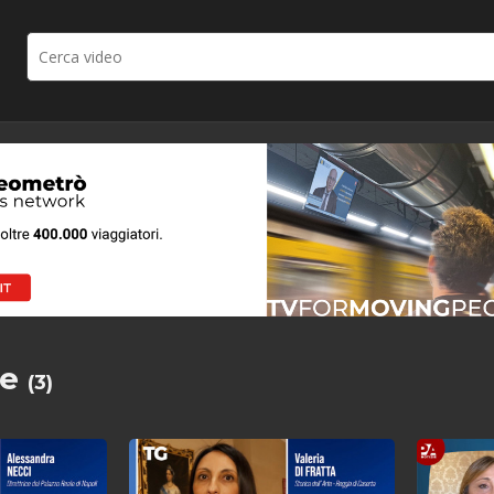
le
(3)