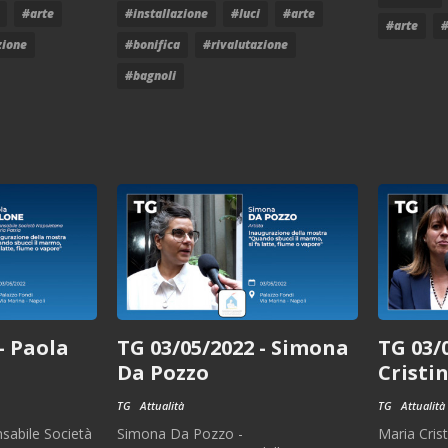
#arte
#installazione
#luci
#arte
#arte
#
zione
#bonifica
#rivalutazione
#bagnoli
- Paola
TG 03/05/2022 - Simona
TG 03/
Da Pozzo
Cristi
TG
Attualità
TG
Attualità
sabile Società
Simona Da Pozzo -
Maria Cris