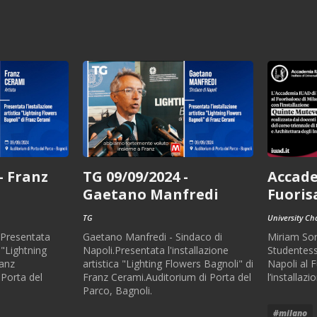
- Franz
TG 09/09/2024 -
Accade
Gaetano Manfredi
Fuoris
TG
University Ch
.Presentata
Gaetano Manfredi - Sindaco di
Miriam Sor
a "Lightning
Napoli.Presentata l'installazione
Studentes
ranz
artistica "Lighting Flowers Bagnoli" di
Napoli al 
 Porta del
Franz Cerami.Auditorium di Porta del
l’installaz
Parco, Bagnoli.
#milano