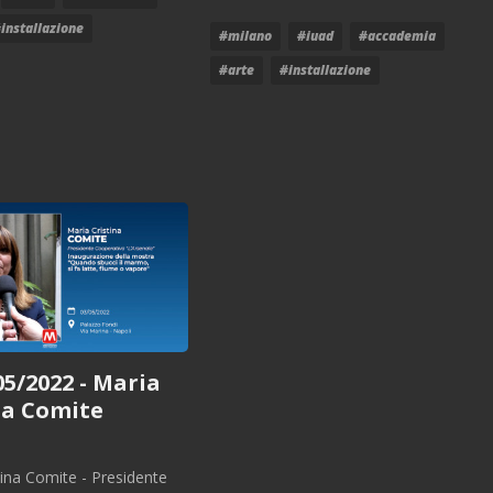
installazione
#milano
#iuad
#accademia
#arte
#installazione
05/2022 - Maria
na Comite
tina Comite - Presidente