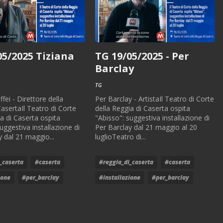
05/2025 Tiziana
TG 19/05/2025 - Per
Barclay
TG
fei - Direttore della
Per Barclay - ArtistaIl Teatro di Corte
CasertaIl Teatro di Corte
della Reggia di Caserta ospita
ia di Caserta ospita
"Abisso": suggestiva installazione di
uggestiva installazione di
Per Barclay dal 21 maggio al 20
y dal 21 maggio...
luglioTeatro di...
_caserta
#caserta
#reggia_di_caserta
#caserta
ione
#per_barclay
#installazione
#per_barclay