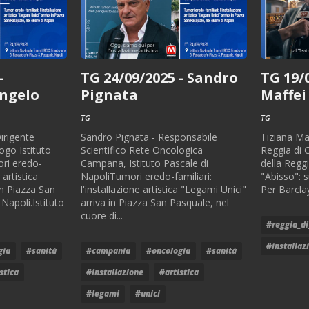
-
TG 24/09/2025 - Sandro
TG 19/
Angelo
Pignata
Maffei
TG
TG
irigente
Sandro Pignata - Responsabile
Tiziana Maf
go Istituto
Scientifico Rete Oncologica
Reggia di 
ri eredo-
Campana, Istituto Pascale di
della Regg
 artistica
NapoliTumori eredo-familiari:
"Abisso": s
in Piazza San
l'installazione artistica "Legami Unici"
Per Barcla
Napoli.Istituto
arriva in Piazza San Pasquale, nel
cuore di...
#reggia_di
#installaz
gia
#sanità
#campania
#oncologia
#sanità
stica
#installazione
#artistica
#legami
#unici