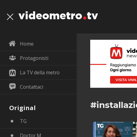
videometro
tv
Home
Protagonisti
La TV della metro
Contattaci
#installaz
Original
TG
Doctor M