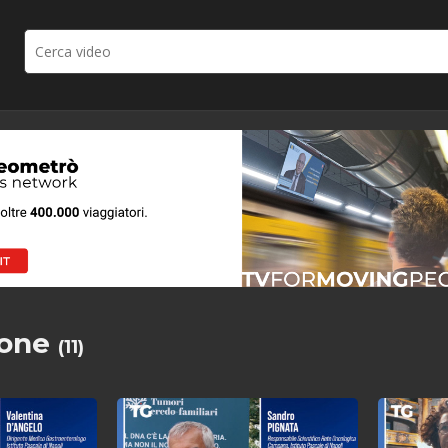
ione
(11)