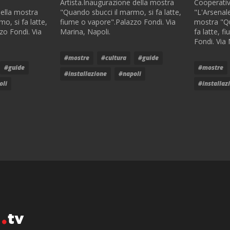
Artista.Inaugurazione della mostra
Cooperati
della mostra
"Quando sbucci il marmo, si fa latte,
"L'Arsenal
o, si fa latte,
fiume o vapore".Palazzo Fondi. Via
mostra "Qu
zo Fondi. Via
Marina, Napoli.
fa latte, 
Fondi. Via 
#mostre
#cultura
#guide
#guide
#mostre
#installazione
#napoli
oli
#installaz
o
tv