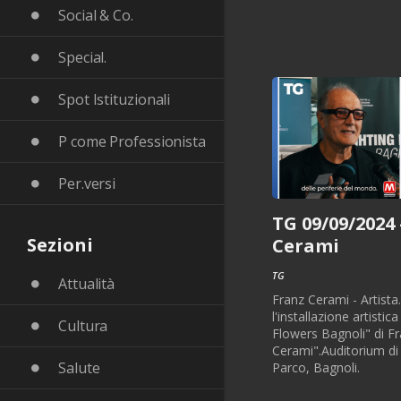
Social & Co.
Special.
Spot Istituzionali
P come Professionista
Per.versi
TG 09/09/2024 
Sezioni
Cerami
TG
Attualità
Franz Cerami - Artista
l'installazione artistic
Cultura
Flowers Bagnoli" di F
Cerami".Auditorium di
Salute
Parco, Bagnoli.