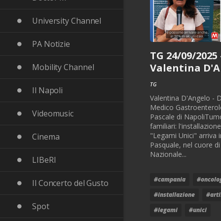
University Channel
PA Notizie
TG 24/09/2025 
Valentina D'
Mobility Channel
TG
Il Napoli
Valentina D'Angelo - D
Medico Gastroenterolo
Videomusic
Pascale di NapoliTumo
familiari: l'installazione
"Legami Unici" arriva 
Cinema
Pasquale, nel cuore di 
Nazionale...
LIBeRI
#campania
#oncolo
Il Concerto del Gusto
#installazione
#arti
Spot
#legami
#unici