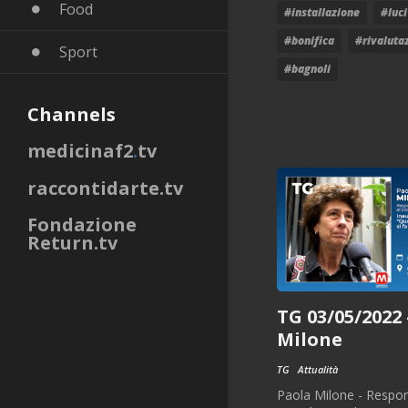
Food
#installazione
#luci
#bonifica
#rivaluta
Sport
#bagnoli
Channels
medicinaf2
.
tv
raccontidarte
.
tv
Fondazione
Return
.
tv
TG 03/05/2022 
Milone
TG
Attualità
Paola Milone - Respon