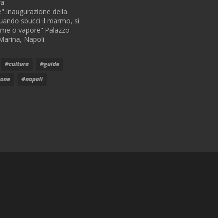
va
e".Inaugurazione della
ando sbucci il marmo, si
fiume o vapore".Palazzo
Marina, Napoli.
#cultura
#guide
ione
#napoli