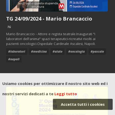
TG 24/09/2024 - Mario Brancaccio
TG
Mario Brancaccio - Attore e regista teatrale.Inaugurati "i
laboratori dell'anima" spazi terapeutici-ricreativi rivolti ai
pazienti oncologici.Ospedale Cardinale Ascalesi, Napoli.
#laboratori
#medicina
#aiuto
#oncologia
#pascale
#napoli
Usiamo cookies per ottimizzare il nostro sito web ed i
nostri servizi dedicati a te
Leggi tutto
Accetta tutti i cookies